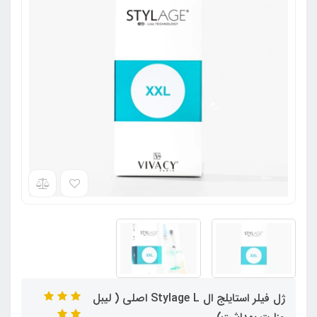
ژل فیلر استایلج ال Stylage L اصلی ( لیبل