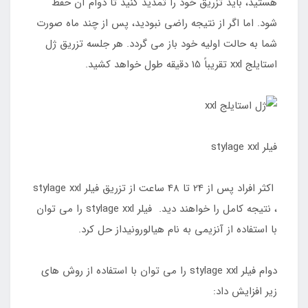
هستید، باید تزریق خود را تمدید کنید تا دوام آن حفظ
شود. اما اگر از نتیجه راضی نبودید، پس از چند ماه صورت
شما به حالت اولیه خود باز می گردد. هر جلسه تزریق ژل
استایلج xxl تقریباً 15 دقیقه طول خواهد کشید.
فيلر stylage xxl
اکثر افراد پس از 24 تا 48 ساعت از تزریق فيلر stylage xxl
، نتیجه کامل را خواهند دید. فيلر stylage xxl را می توان
با استفاده از آنزیمی به نام هیالورونیداز حل کرد.
دوام فيلر stylage xxl را می توان با استفاده از روش های
زیر افزایش داد: