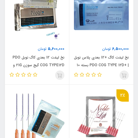
5,600,000
6,500,000
تومان
تومان
نخ لیفت کاگ +12 بعدی پلاس نوبل
نخ لیفت 12 بعدی کاگ نوبل PDO
| +PDO COG TYPE 12D بسته 10
COG TYPE12D گیج سوزن 21G و
عددی
19G و 18G
2٪