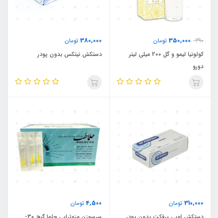
380,000
350,000
390
تومان
تومان
کولونیا لیمو و گل 200 میلی لیتر
دستکش نیتکس بدون پودر
دورو
4,500
310,000
تومان
تومان
دستکش اوپی پرفکت بدون پودر
سرسوزن مزوتراپی حلما گیج 30-