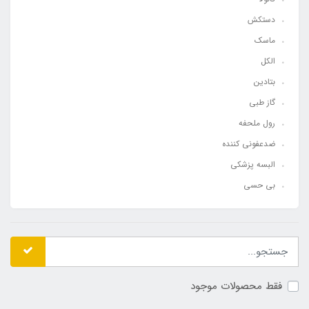
دستکش
ماسک
الکل
بتادین
گاز طبی
رول ملحفه
ضدعفونی کننده
البسه پزشکی
بی حسی
فقط محصولات موجود