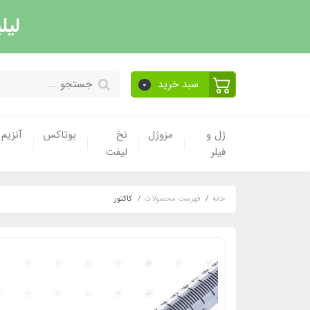
لیل
سبد خرید
0
ژل و
مزوژل
نخ
بوتاکس
آنزیم
فیلر
لیفت
خانه
فهرست محصولات
کاکتور