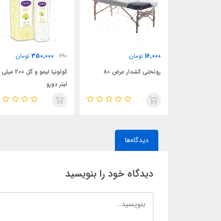
350,000
16,000
تومان
390
تومان
ف با ابعاد
روتختی کشدار عرض 80
کولونیا لیمو و گل 200 میلی
لیتر دورو
دیدگاه‌ها
دیدگاه خود را بنویسید