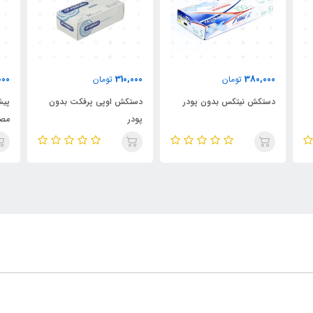
000
310,000
380,000
تومان
تومان
دستکش نیتکس بدون پودر
دستکش اوپی پرفکت بدون
پیش
پودر
مص