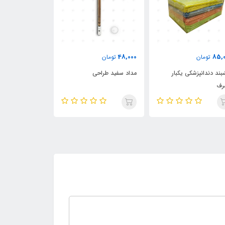
320,000
48,000
85,
تومان
تومان
تومان
بند دندانپزشکی یکبار
مداد سفید طراحی
کلاه آکاردئونی ی
رف