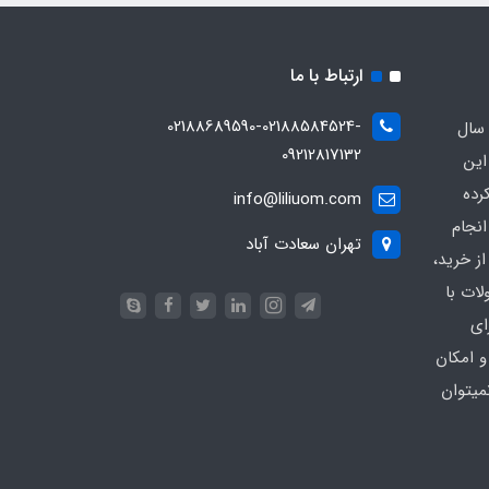
ارتباط با ما
02188689590-02188584524-
 سال
09212817132
این
رده
info@liliuom.com
نجام
تهران سعادت آباد
ز خرید،
ات با
ای
و امکان
میتوان