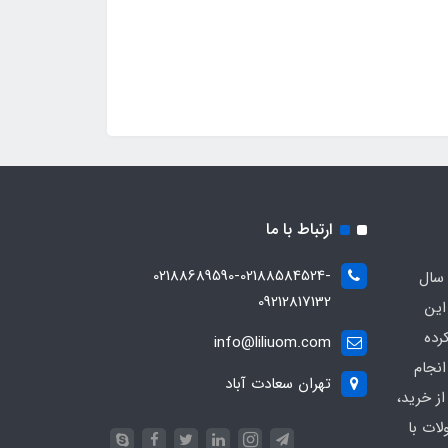
ارتباط با ما
02188689590-02188584524-
 سال
09212817132
این
رده
info@liliuom.com
نجام
تهران سعادت آباد
ز خرید،
ات با