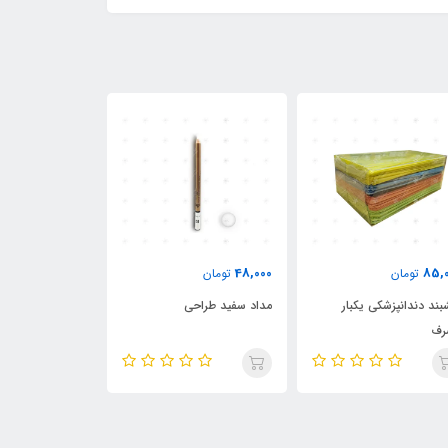
320,000
48,000
85,
تومان
تومان
تومان
بند دندانپزشکی یکبار
مداد سفید طراحی
کلاه آکاردئونی ی
رف