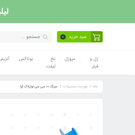
لیل
سبد خرید
0
ژل و
مزوژل
نخ
بوتاکس
آنزیم
فیلر
لیفت
خانه
فهرست محصولات
سرنگ 1۰ سی سی لوئرلاک آوا