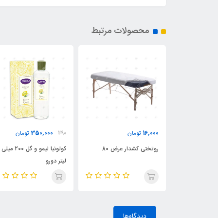
محصولات مرتبط
350,000
16,000
تومان
390
تومان
ف با ابعاد
روتختی کشدار عرض 80
کولونیا لیمو و گل 200 میلی
لیتر دورو
دیدگاه‌ها