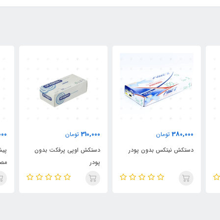
000
310,000
380,000
تومان
تومان
دستکش نیتکس بدون پودر
دستکش اوپی پرفکت بدون
پیش
پودر
مص