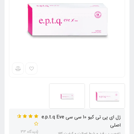
ژل ای پی تی کیو 10 سی سی e.p.t.q Eve
اصلی
(دیدگاه 33
تضمین بی قید و شرط اصالت و کیفیت کالا