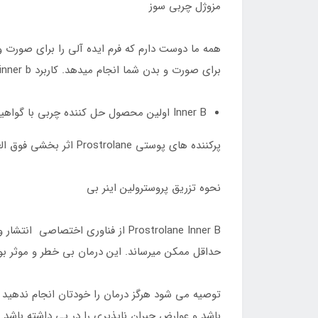
مزوژل چربی سوز
همه ما دوست دارم که فرم ایده آلی را برای صورت و
برای صورت و بدن شما انجام میدهد. کاربرد inner b به شرح زیر است:
Inner B اولین محصول حل کننده چربی با گواهینامه CE و تاییدیه برای تزریق در اتحادیه اروپا است.
پرکننده های پوستی Prostrolane اثر بخشی فوق العاده ای دارند و به دلیل استفاده از مواد اولیه با کیفیت در سطح جهانی فوق العاده معتبر هستند.
نحوه تزریق پروسترولین اینر بی
Prostrolane Inner B از فناوری اخ
حداقل ممکن میرساند. این درمان بی خطر و موثر بو
توصیه می شود هرگز درمان را خودتان انجام ندهید
باشد و عوارض جبران ناپذیری را در پی داشته باشد.