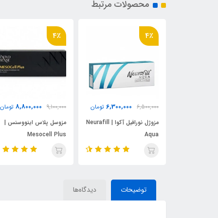
محصولات مرتبط
4٪
4٪
8,800,000
6,300,000
8,500,
تومان
6,500,000
تومان
9,100,000
تومان
ریوایو |
مزوژل نورافیل آکوا | Neurafill
مزوسل پلاس اینووسنس |
Mesocell Plus
Aqua
Neu
توضیحات
دیدگاه‌ها