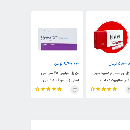
6,500,000
8,700,000
5,800,
تومان
تومان
تومان
ژل جوانساز لوکسیوا حاوی
مزوژل هیارون 25 سی سی
اصلی (10 سرنگ 2.5 سی
Reju
سی)