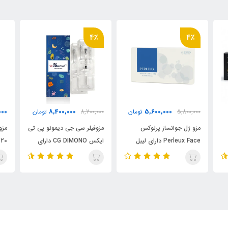
4٪
4٪
000
8,400,000
5,600,000
5,800,000
تومان
8,700,000
تومان
مزو ژل جوانساز پرلوکس
مزوفیلر سی جی دیمونو پی تی
مزو
Perleux Face دارای لیبل
ایکس CG DIMONO دارای
20 گرم هیالورونیک اسید
وزارت بهداشت
لیبل وزارت بهداشت