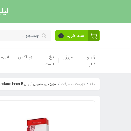
لیل
سبد خرید
0
ژل و
مزوژل
نخ
بوتاکس
آنزیم
فیلر
لیفت
خانه
فهرست محصولات
مزوژل پروسترولین اینر بی prostrolane Inner B ( لیبل وزارت بهداشت)