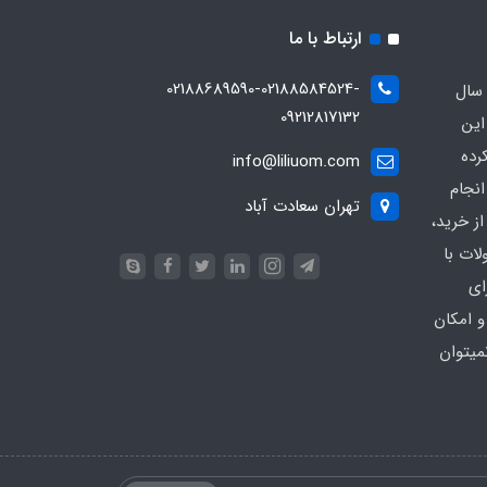
ارتباط با ما
02188689590-02188584524-
 سال
09212817132
این
رده
info@liliuom.com
نجام
تهران سعادت آباد
ز خرید،
ات با
ای
و امکان
میتوان