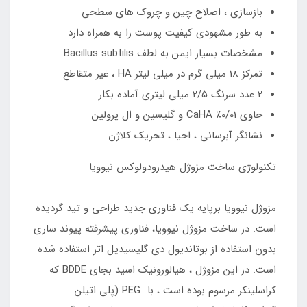
بازسازی ، اصلاح چین و چروک های سطحی
به طور مشهودی کیفیت پوست را به همراه دارد
مشخصات بسیار ایمن به لطف Bacillus subtilis
تمرکز 18 میلی گرم در میلی لیتر HA ، غیر متقاطع
2 عدد سرنگ 2/5 میلی لیتری آماده بکار
حاوی 0/01٪ CaHA و گلیسین و ال پرولین
نشانگر آبرسانی ، احیا ، تحریک کلاژن
تکنولوژی ساخت مزوژل هیدرودولوکس نیوویا
مزوژل نیوویا برپایه یک فناوری جدید طراحی و تید گردیده
است. در ساخت مزوژل نیوویا، فناوری پیشرفته پیوند ساری
بدون استفاده از بوتاندیول دی گلیسیدیل اتر استفاده شده
است. در این مزوژل ، هیالورونیک اسید بجای BDDE که
کراسلینکر مرسوم بوده است ، با PEG (پلی اتیلن