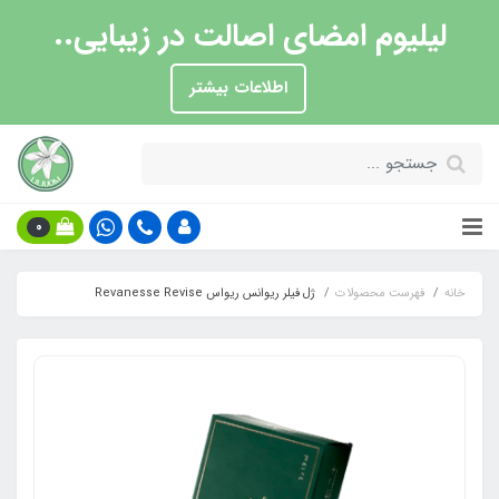
لیلیوم امضای اصالت در زیبایی..
اطلاعات بیشتر
0
خانه
فهرست محصولات
ژل فیلر ریوانس ریواس Revanesse Revise