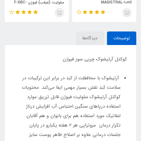
MAGISTRAL-10ml
سلولیت (غبغب) فیوژن F-XBC-
10ml
توضیحات
دیدگاه‌ها
کوکتل آرتیشوک چربی سوز فیوژن
آرتیشوک با محافظت از کبد در برابر این ترکیبات در
سلامت کبد نقش بسیار مهمی ایفا می‌کند. محتویات
کوکتل آرتیشوک سلولیت فیوژن قابل تزریق موارد
استفاده درپاهای سنگین احتباس آب افزایش درناژ
لنفاتیک مورد استفاده هم برای بانوان و هم آقایان
تکرار درمان مزوتراپی هر ۲ هفته یکبارو در پایان
جلسات درمانی علاوه بر اصلاح ظاهر پوست سایز