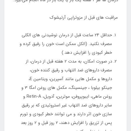
درمان ها هر 2 هفته یک بار یا یک بار در ماه انجام می‌‌گیرد.
مراقبت های قبل از مزوتراپی آرتیشوک
حداقل 24 ساعت قبل از درمان نوشیدنی های الکلی
مصرف نکنید. (الکل ممکن است خون را رقیق کرده و
خطر کبودی را افزایش دهد.)
در صورت امکان، به مدت 2 هفته قبل از درمان، از
مصرف داروهای ضد التهاب و رقیق کننده خون،
داروها و مکمل هایی مانند آسپرین، ویتامین E،
جینکو بیلوبا ، جینسینگ، مکمل های روغن امگا 3 و
روغن ماهی، ایبوپروفن، موترین، آدویل، Retin-A و
سایر داروهای ضد التهاب غیر استروئیدی که بر رقیق
سازی خون اثر دارند و می توانند خطر کبودی و تورم
پس از تزریق را افزایش دهند، 2 روز قبل و 2 روز بعد