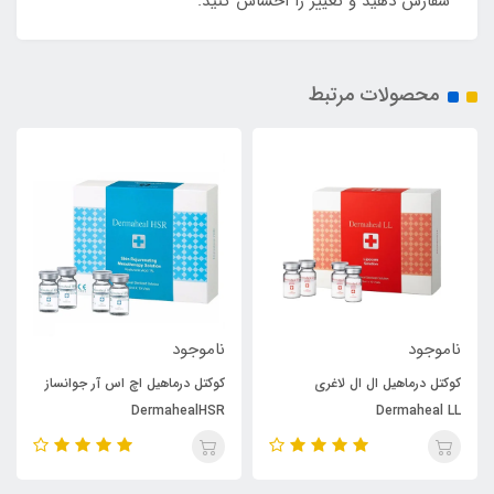
سفارش دهید و تغییر را احساس کنید.
محصولات مرتبط
ناموجود
ناموجود
کوکتل درماهیل ال ال لاغری
کوکتل درماهیل اچ اس آر جوانساز
DermahealHSR
Dermaheal LL