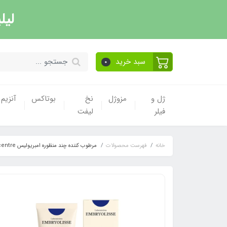
لیل
سبد خرید
0
ژل و
مزوژل
نخ
بوتاکس
آنزیم
فیلر
لیفت
خانه
فهرست محصولات
مرطوب کننده چند منظوره امبریولیس EMBRYOLISSE Lait Creme Concentre حجم ۷۵ میل