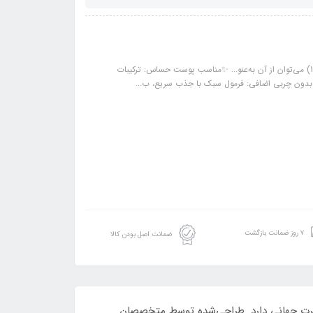
ویژگی: 💧آبرسانی عمیق: ترکیبات مرطوب‌کننده قوی مان... 🎭 چندمنظوره: (3 در 1) می‌توان از آن به‌عنو... ✨مناسب پوست حساس: ترکیبات
 🚫بدون چربی اضافی: فرمول سبک با جذب سریع، ب...
۷ روز ضمانت بازگشت
ضمانت اصل بودن کالا
رمولاسیون چندکاره و عملکرد حرفه‌ای، شهرت جهانی دارد. طراحی‌شده توسط متخصصان