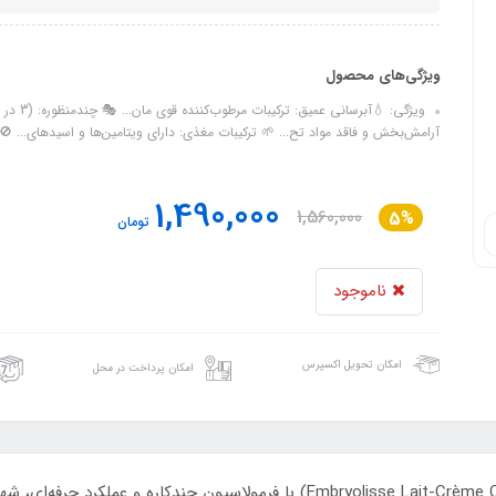
ویژگی‌های محصول
آرامش‌بخش و فاقد مواد تح... 🌱 ترکیبات مغذی: دارای ویتامین‌ها و اسیدهای...
1,490,000
1,560,000
5%
تومان
ناموجود
امکان تحویل اکسپرس
امکان پرداخت در محل
کرم مرطوب‌کننده چندمنظوره امبریولیس (Embryolisse Lait-Crème Concentré) با ف