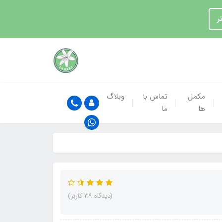
ر
مکمل
تماس با
وبلاگ
ها
ما
(دیدگاه 39 کاربر)