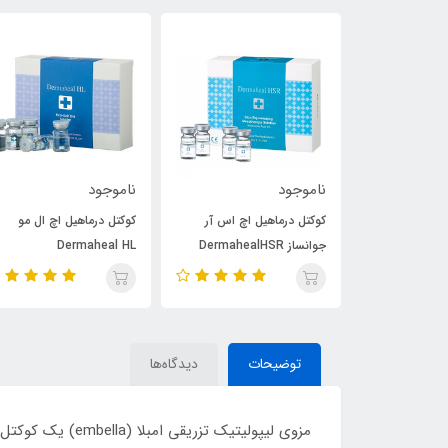
ناموجود
ناموجود
 ال ال لاغری
کوکتل درماهیل اچ اس آر
کوکتل درماهیل اچ ال مو
D
جوانساز DermahealHSR
Dermaheal HL
توضیحات
دیدگاه‌ها
مزوی لیپولیتیک 