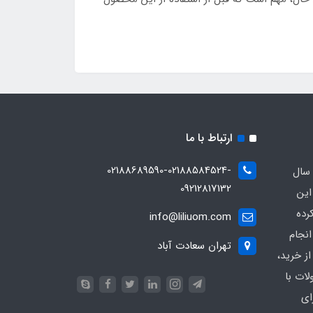
ارتباط با ما
02188689590-02188584524-
 سال
09212817132
این
رده
info@liliuom.com
نجام
تهران سعادت آباد
ز خرید،
ات با
ای