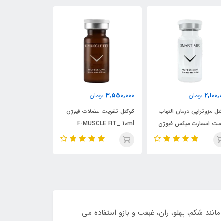
2,470,000
3,550,000
2,100,
تومان
تومان
تومان
تل مزوتراپی درمان التهاب
کوکتل تقویت عضلات فیوژن
کوکتل مزوتراپی 
ت اسمارت میکس فیوژن
F-MUSCLE FIT_ 10ml
فیوژن F-DMAE-10ml
F-SMART MIX_1
تلف بدن مانند شکم، پهلو، ران، غبغب و بازو استفاده می