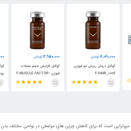
000
3,950,000
4,020,000
تومان
تومان
کوکتل درمان ریزش مو فیوژن
کوکتل افزایش حجم عضلات
کوک
F-HAIR_10ml
فیوژن F-MUSCLE FACTOR-
پوس
0ml
10ml
تزریقی امبلا (embella) یک کوکتل مزوتراپی است که برای کاهش چربی های موضعی در نواحی مخ