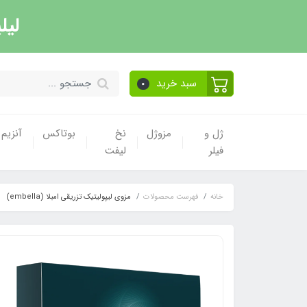
لیل
سبد خرید
0
ژل و
مزوژل
نخ
بوتاکس
آنزیم
فیلر
لیفت
خانه
فهرست محصولات
مزوی لیپولیتیک تزریقی امبلا (embella)