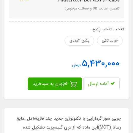
Phasertech BurNext 60 caps
تضمین اصالت کالا و ضمانت مرجوعی
انتخاب انتخاب پکیج:
خرید تکی
پکیج 2عددی
5,430,000
تومان
آماده ارسال
افزودن به سبدخرید
چربی سوز گرمازایی با تکنولوژی جدید چند فازیشامل :مایع
رسانا (MCT)این ماده که از تری گلیسیرید تشکیل شده