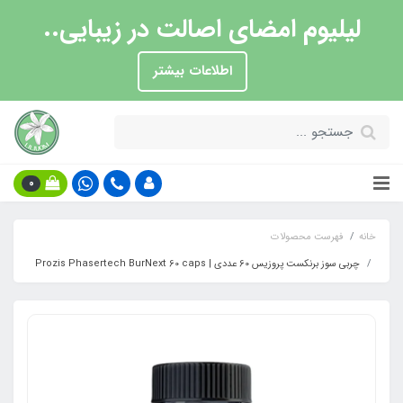
لیلیوم امضای اصالت در زیبایی..
اطلاعات بیشتر
0
خانه
فهرست محصولات
چربی سوز برنکست پروزیس 60 عددی | Prozis Phasertech BurNext 60 caps