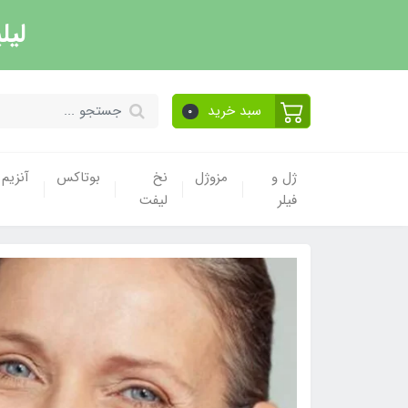
لیل
سبد خرید
0
ژل و
مزوژل
نخ
بوتاکس
آنزیم
فیلر
لیفت