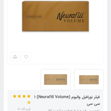
فیلر نورافیل والیوم (Neurafill Volume) 1
سی سی
(دیدگاه 16
تضمین بی قید و شرط اصالت و کیفیت کالا