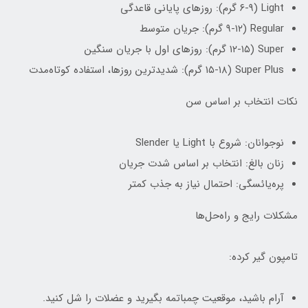
Light (۶-۹ گرم): روزهای پایانی قاعدگی
Regular (۹-۱۲ گرم): جریان متوسط
Super (۱۲-۱۵ گرم): روزهای اول با جریان سنگین
Super Plus (۱۵-۱۸ گرم): شدیدترین روزها، استفاده کوتاه‌مدت
نکات انتخاب بر اساس سن
نوجوانان: شروع با Light یا Slender
زنان بالغ: انتخاب بر اساس شدت جریان
پره‌یائسگی: احتمال نیاز به جذب کمتر
مشکلات رایج و راه‌حل‌ها
تامپون گیر کرده:
آرام باشید، موقعیت چمباتمه بگیرید و عضلات را شل کنید.