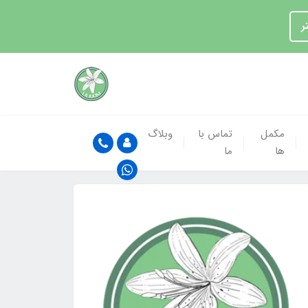
ر
مکمل
تماس با
وبلاگ
ها
ما