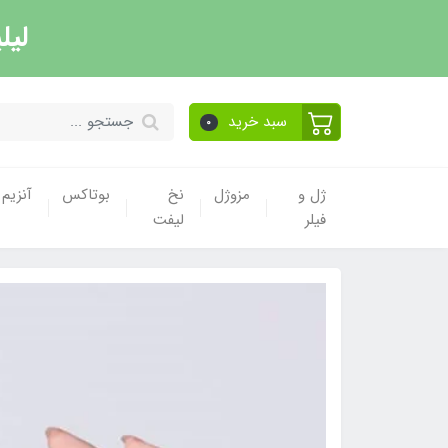
لیل
سبد خرید
0
ژل و
مزوژل
نخ
بوتاکس
آنزیم
فیلر
لیفت